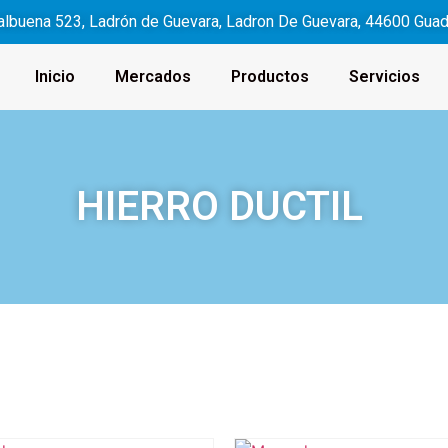
albuena 523, Ladrón de Guevara, Ladron De Guevara, 44600 Guadal
Inicio
Mercados
Productos
Servicios
HIERRO DUCTIL